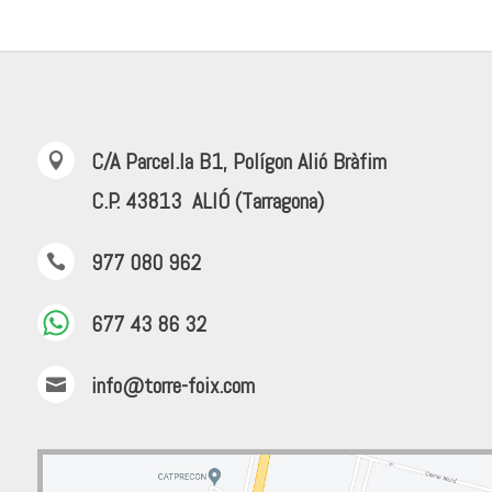
C/A Parcel.la B1, Polígon Alió Bràfim

C.P. 43813 ALIÓ (Tarragona)
977 080 962

677 43 86 32
info@torre-foix.com
