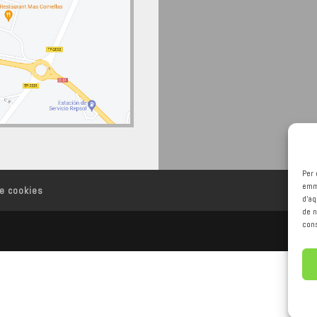
Per 
emma
de cookies
d'a
de n
cons