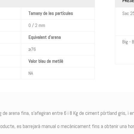
PRESE
Tamany de les partícules
Sac 25
0 / 2 mm
Equivalent d’arena
Big - 
≥76
Valor blau de metilè
NA
de arena fina, s’afegiran entre 6 i 8 Kg de ciment pòrtland gris, i ent
roducte, es barrejarà manual o mecànicament fins a obtenir una h