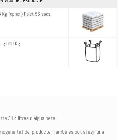
NTACIÓ DEL PRODUCTE
 Kg (aprox.) Palet 56 sacs.
Bag 900 Kg
re 3 i 4 litres d’aigua neta.
omogeneïtat del producte. També es pot afegir una