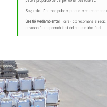
petita proporció de cal per donar pastositat.
Seguretat:
Per manipular el producte es recomana ut
Gestió Mediambiental:
Torre-Foix recomana el recicla
envasos és responsabilitat del consumidor final.