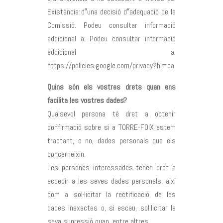
Existència d‟una decisió d‟adequació de la
Comissió. Podeu consultar informació
addicional a: Podeu consultar informació
addicional a:
https://policies.google.com/privacy?hl=ca.
Quins són els vostres drets quan ens
facilita les vostres dades?
Qualsevol persona té dret a obtenir
confirmació sobre si a TORRE-FOIX estem
tractant, o no, dades personals que els
concerneixin.
Les persones interessades tenen dret a
accedir a les seves dades personals, així
com a sol·licitar la rectificació de les
dades inexactes o, si escau, sol·licitar la
seva supressió quan, entre altres