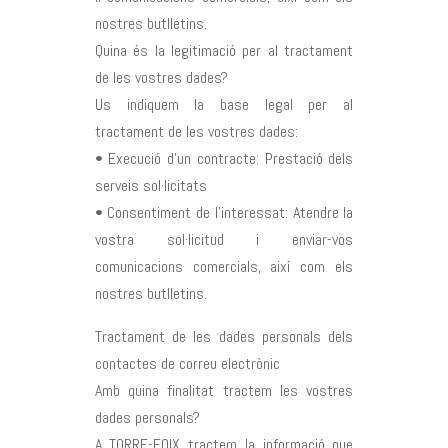
nostres butlletins.
Quina és la legitimació per al tractament
de les vostres dades?
Us indiquem la base legal per al
tractament de les vostres dades:
• Execució d’un contracte: Prestació dels
serveis sol·licitats
• Consentiment de l’interessat: Atendre la
vostra sol·licitud i enviar-vos
comunicacions comercials, així com els
nostres butlletins.
Tractament de les dades personals dels
contactes de correu electrònic
Amb quina finalitat tractem les vostres
dades personals?
A TORRE-FOIX tractem la informació que