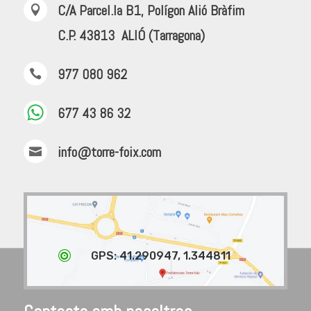
C/A Parcel.la B1, Polígon Alió Bràfim

C.P. 43813 ALIÓ (Tarragona)
977 080 962

677 43 86 32
info@torre-foix.com


GPS: 41.290947, 1.344811