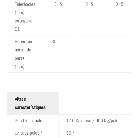
Toleràncies
+3 -5
+3 -5
+3 -5
(mm):
categoria
D1
Espessor
30
mínim de
paret
(mm):
Altres
característiques
Pes bloc / palet
17.5 Kg/peça / 900 Kg/palet
Unitats palet /
50 /