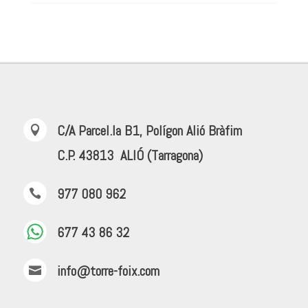
C/A Parcel.la B1, Polígon Alió Bràfim

C.P. 43813 ALIÓ (Tarragona)
977 080 962

677 43 86 32
info@torre-foix.com
