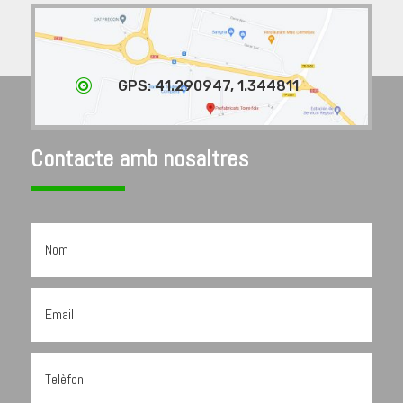

GPS: 41.290947, 1.344811
Contacte amb nosaltres