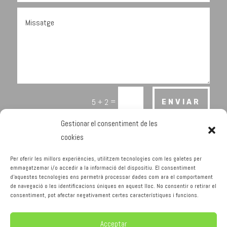
=
5 + 2
ENVIAR
Gestionar el consentiment de les
cookies
Per oferir les millors experiències, utilitzem tecnologies com les galetes per
emmagatzemar i/o accedir a la informació del dispositiu. El consentiment
d'aquestes tecnologies ens permetrà processar dades com ara el comportament
Avís Legal
Política de Privacitat
de navegació o les identificacions úniques en aquest lloc. No consentir o retirar el
Política de cookies
consentiment, pot afectar negativament certes característiques i funcions.
Acceptar