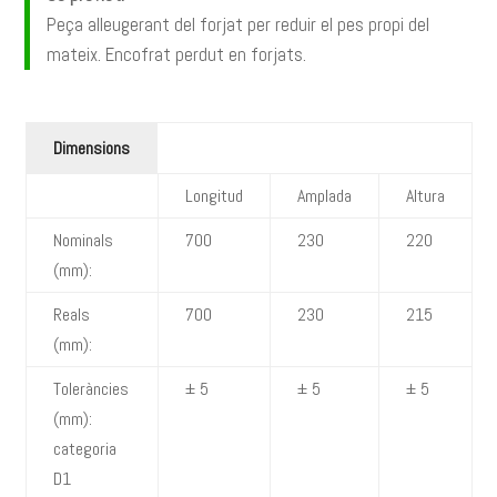
Peça alleugerant del forjat per reduir el pes propi del
mateix. Encofrat perdut en forjats.
Dimensions
Longitud
Amplada
Altura
Nominals
700
230
220
(mm):
Reals
700
230
215
(mm):
Toleràncies
± 5
± 5
± 5
(mm):
categoria
D1