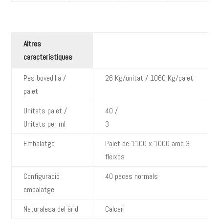
Altres
característiques
Pes bovedilla /
26 Kg/unitat / 1060 Kg/palet
palet
Unitats palet /
40 /
Unitats per ml
3
Embalatge
Palet de 1100 x 1000 amb 3
fleixos
Configuració
40 peces normals
embalatge
Naturalesa del àrid
Calcari