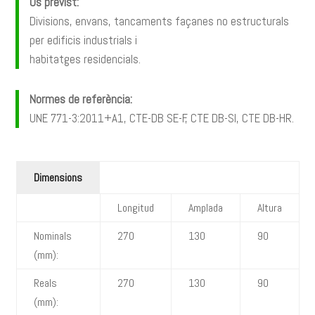
Ús previst:
Divisions, envans, tancaments façanes no estructurals
per edificis industrials i
habitatges residencials.
Normes de referència:
UNE 771-3:2011+A1, CTE-DB SE-F, CTE DB-SI, CTE DB-HR.
Dimensions
Longitud
Amplada
Altura
Nominals
270
130
90
(mm):
Reals
270
130
90
(mm):