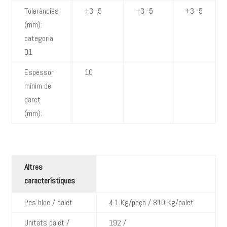
Toleràncies
+3 -5
+3 -5
+3 -5
(mm):
categoria
D1
Espessor
10
mínim de
paret
(mm):
Altres
característiques
Pes bloc / palet
4.1 Kg/peça / 810 Kg/palet
Unitats palet /
192 /