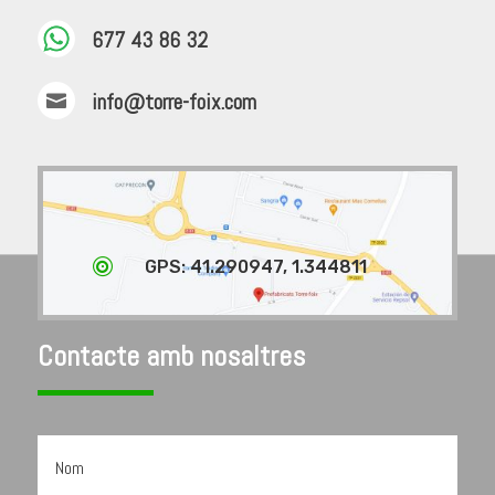
677 43 86 32
info@torre-foix.com


GPS: 41.290947, 1.344811
Contacte amb nosaltres