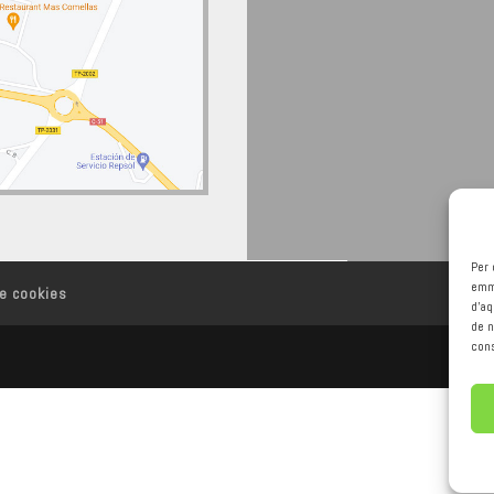
Per 
emma
de cookies
d'a
de n
cons