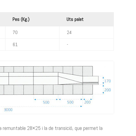
Pes (Kg.)
Uts palet
70
24
61
-
a remuntable 28×25 i la de transició, que permet la