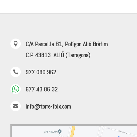
C/A Parcel.la B1, Polígon Alió Bràfim

C.P. 43813 ALIÓ (Tarragona)
977 080 962

677 43 86 32
info@torre-foix.com
