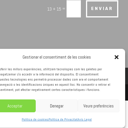
=
13 + 15
ENVIAR
Gestionar el consentiment de les cookies
oferir les millors experiències, utilitzem tecnologies com les galetes per
gatzemar i/o accedir a la informació del dispositiu. El consentiment
questes tecnologies ens permetrà processar dades com ara el comportament
avegació o les identificacions úniques en aquest lloc. No consentir o retirar el
entiment, pot afectar negativament certes característiques i funcions.
Acceptar
Denegar
Veure preferències
Política de cookies
Política de Privacitat
Avís Legal