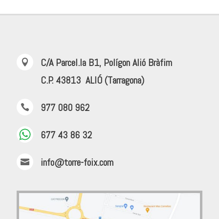
C/A Parcel.la B1, Polígon Alió Bràfim

C.P. 43813 ALIÓ (Tarragona)
977 080 962

677 43 86 32
info@torre-foix.com
