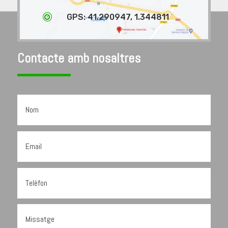

GPS: 41.290947, 1.344811
Contacte amb nosaltres