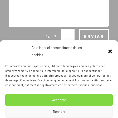
=
14 + 7
ENVIAR
Gestionar el consentiment de les
cookies
Per oferir les millors experiències, utilitzem tecnologies com les galetes per
emmagatzemar i/o accedir a la informació del dispositiu. El consentiment
d'aquestes tecnologies ens permetrà processar dades com ara el comportament
Avís Legal
Política de Privacitat
de navegació o les identificacions úniques en aquest lloc. No consentir o retirar el
Política de cookies
consentiment, pot afectar negativament certes característiques i funcions.
Acceptar
PREFABRICATS TORRE-FOIX 2021
Denegar