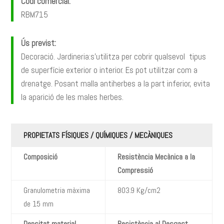
Codi comercial:
RBM715
Ús previst:
Decoració. Jardineria:s’utilitza per cobrir qualsevol tipus
de superfície exterior o interior. Es pot utilitzar com a
drenatge. Posant malla antiherbes a la part inferior, evita
la aparició de les males herbes.
PROPIETATS FÍSIQUES / QUÍMIQUES / MECÀNIQUES
Composició
Resistència Mecànica a la
Compressió
Granulometria màxima
803.9 Kg/cm2
de 15 mm
Densitat material
Resistència al Desgast