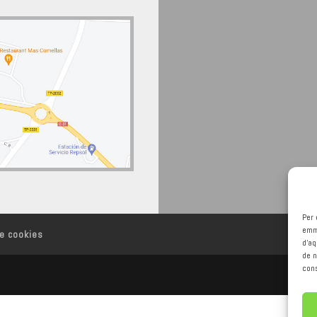
Per 
emma
de cookies
d'a
de n
cons