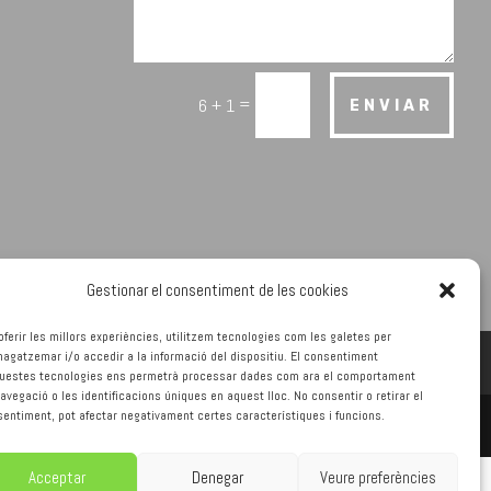
=
6 + 1
ENVIAR
Gestionar el consentiment de les cookies
oferir les millors experiències, utilitzem tecnologies com les galetes per
gatzemar i/o accedir a la informació del dispositiu. El consentiment
questes tecnologies ens permetrà processar dades com ara el comportament
avegació o les identificacions úniques en aquest lloc. No consentir o retirar el
entiment, pot afectar negativament certes característiques i funcions.
Acceptar
Denegar
Veure preferències