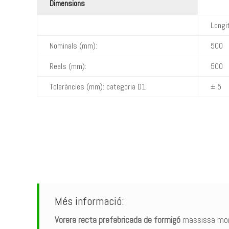
Dimensions
Longi
Nominals (mm):
500
Reals (mm):
500
Toleràncies (mm): categoria D1
± 5
Més informació:
Vorera recta prefabricada de formigó
massissa monoc