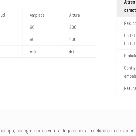
Altres
caract
tud
Amplada
Altura
Pes bo
80
200
Unitat
80
200
Unitat
± 5
± 5
Embal
Config
embal
Natura
apa, conegut com a vorera de jardí per a la delimitació de zones v