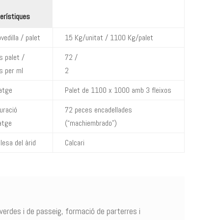
erístiques
vedilla / palet
15 Kg/unitat / 1100 Kg/palet
s palet /
72 /
s per ml
2
atge
Palet de 1100 x 1000 amb 3 fleixos
uració
72 peces encadellades
atge
(“machiembrado”)
lesa del àrid
Calcari
erdes i de passeig, formació de parterres i