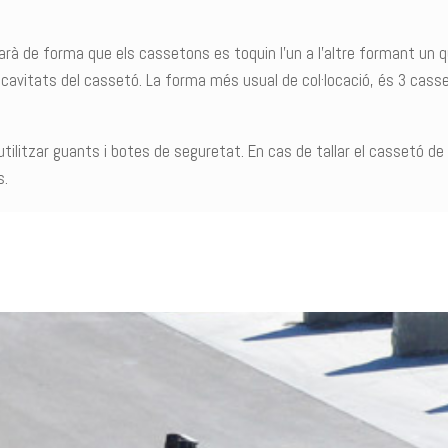
carà de forma que els cassetons es toquin l’un a l’altre formant un
es cavitats del cassetó. La forma més usual de col·locació, és 3 cas
ilitzar guants i botes de seguretat. En cas de tallar el cassetó d
s.