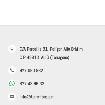
C/A Parcel.la B1, Polígon Alió Bràfim

C.P. 43813 ALIÓ (Tarragona)
977 080 962

677 43 86 32
info@torre-foix.com
